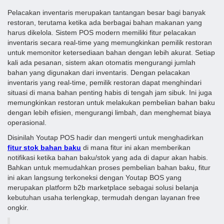
Pelacakan inventaris merupakan tantangan besar bagi banyak
restoran, terutama ketika ada berbagai bahan makanan yang
harus dikelola. Sistem POS modern memiliki fitur pelacakan
inventaris secara real-time yang memungkinkan pemilik restoran
untuk memonitor ketersediaan bahan dengan lebih akurat. Setiap
kali ada pesanan, sistem akan otomatis mengurangi jumlah
bahan yang digunakan dari inventaris. Dengan pelacakan
inventaris yang real-time, pemilik restoran dapat menghindari
situasi di mana bahan penting habis di tengah jam sibuk. Ini juga
memungkinkan restoran untuk melakukan pembelian bahan baku
dengan lebih efisien, mengurangi limbah, dan menghemat biaya
operasional.
Disinilah Youtap POS hadir dan mengerti untuk menghadirkan
fitur stok bahan baku
di mana fitur ini akan memberikan
notifikasi ketika bahan baku/stok yang ada di dapur akan habis.
Bahkan untuk memudahkan proses pembelian bahan baku, fitur
ini akan langsung terkoneksi dengan Youtap BOS yang
merupakan platform b2b marketplace sebagai solusi belanja
kebutuhan usaha terlengkap, termudah dengan layanan free
ongkir.