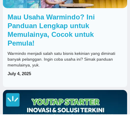
Mau Usaha Warmindo? Ini
Panduan Lengkap untuk
Memulainya, Cocok untuk
Pemula!
Warmindo menjadi salah satu bisnis kekinian yang diminati
banyak pelanggan. Ingin coba usaha ini? Simak panduan
memulainya, yuk.
July 4, 2025