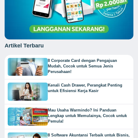
Artikel Terbaru
8 Corporate Card dengan Pengajuan
Mudah, Cocok untuk Semua Jenis
Perusahaan!
Kenali Cash Drawer, Perangkat Penting
untuk Efisiensi Kerja Kasir
Mau Usaha Warmindo? Ini Panduan
Lengkap untuk Memulainya, Cocok untuk
Pemula!
8 Software Akuntansi Terbaik untuk Bisnis,