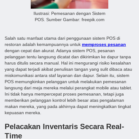
Ilustrasi: Pemesanan dengan Sistem
POS. Sumber Gambar: freepik.com
Salah satu manfaat utama dari penggunaan sistem POS di
restoran adalah kemampuannya untuk
memproses pesanan
dengan cepat dan akurat. Adanya sistem POS, pesanan
pelanggan tentu langsung dicatat dan dikirimkan ke dapur tanpa
harus ditulis secara manual. Hal ini mengurangi risiko kesalahan
yang dapat terjadi akibat penulisan tangan yang sulit dibaca atau
miskomunikasi antara staf layanan dan dapur. Selain itu, sistem
POS memungkinkan pelanggan untuk melakukan pemesanan
langsung dari meja mereka melalui perangkat mobile atau tablet.
Ini tidak hanya mempercepat proses pemesanan, tetapi juga
memberikan pelanggan kontrol lebih besar atas pengalaman
makan mereka, yang pada akhirnya dapat meningkatkan tingkat
kepuasan mereka.
Pelacakan Inventaris Secara Real-
Time