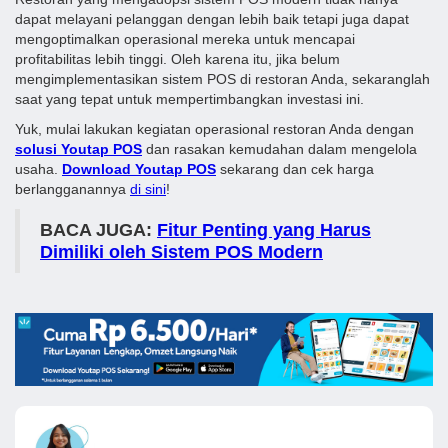
dapat melayani pelanggan dengan lebih baik tetapi juga dapat
mengoptimalkan operasional mereka untuk mencapai
profitabilitas lebih tinggi. Oleh karena itu, jika belum
mengimplementasikan sistem POS di restoran Anda, sekaranglah
saat yang tepat untuk mempertimbangkan investasi ini.
Yuk, mulai lakukan kegiatan operasional restoran Anda dengan
solusi Youtap POS
dan rasakan kemudahan dalam mengelola
usaha.
Download Youtap POS
sekarang dan cek harga
berlangganannya
di sini
!
BACA JUGA:
Fitur Penting yang Harus
Dimiliki oleh Sistem POS Modern