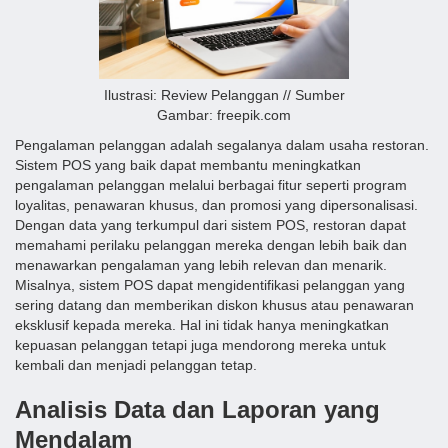
Ilustrasi: Review Pelanggan // Sumber
Gambar: freepik.com
Pengalaman pelanggan adalah segalanya dalam usaha restoran.
Sistem POS yang baik dapat membantu meningkatkan
pengalaman pelanggan melalui berbagai fitur seperti program
loyalitas, penawaran khusus, dan promosi yang dipersonalisasi.
Dengan data yang terkumpul dari sistem POS, restoran dapat
memahami perilaku pelanggan mereka dengan lebih baik dan
menawarkan pengalaman yang lebih relevan dan menarik.
Misalnya, sistem POS dapat mengidentifikasi pelanggan yang
sering datang dan memberikan diskon khusus atau penawaran
eksklusif kepada mereka. Hal ini tidak hanya meningkatkan
kepuasan pelanggan tetapi juga mendorong mereka untuk
kembali dan menjadi pelanggan tetap.
Analisis Data dan Laporan yang
Mendalam